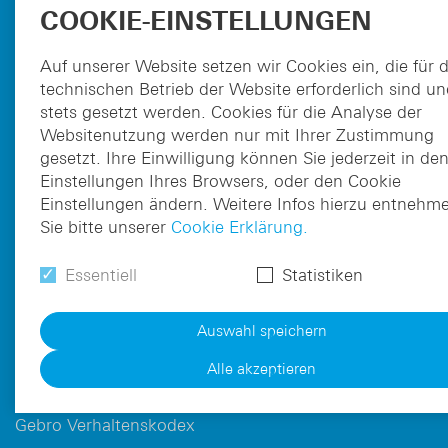
DE
EN
COOKIE-EINSTELLUNGEN
Fax: DW 2710
pharma@gebro.com
Auf unserer Website setzen wir Cookies ein, die für 
technischen Betrieb der Website erforderlich sind u
Unternehmen
stets gesetzt werden. Cookies für die Analyse der
Arzneimittel RX
Websitenutzung werden nur mit Ihrer Zustimmung
gesetzt. Ihre Einwilligung können Sie jederzeit in de
OTC Marken
Einstellungen Ihres Browsers, oder den Cookie
Partner
Einstellungen ändern. Weitere Infos hierzu entnehm
Business-Development
Sie bitte unserer
Cookie Erklärung.
Karriere
Essentiell
Statistiken
Kontakt
Auswahl speichern
Nebenwirkungsmeldung
Einkaufsbedingungen
Alle akzeptieren
Supplier Code of Conduct
Gebro Verhaltenskodex