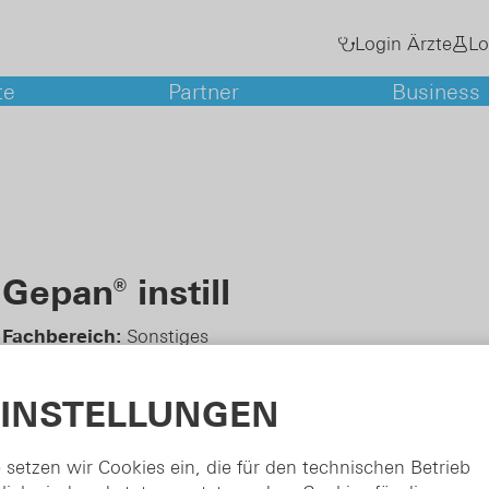
Login Ärzte
Lo
te
Partner
Business
es
hichte
ands
port
e Analysen
Gepan
instill
®
nz
Fachbereich:
Sonstiges
Indikation:
Chronische Zystitiden
Wirkprinzip:
Vorübergehende Wiederherstellung der Bla
EINSTELLUNGEN
Nobox
1 Stück (40 ml), 4 Stück (40 ml = 160 ml)
 setzen wir Cookies ein, die für den technischen Betrieb