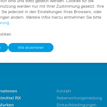
lich sind und stets gesetzt werden. Cookies für die
nutzung werden nur mit Ihrer Zustimmung gesetzt. Ihre
Sie jederzeit in den Einstellungen Ihres Browsers, oder
ungen ändern. Weitere Infos hierzu entnehmen Sie bitte
ärung.
istiken
te Wirkungen dieses Medizinproduktes informieren
n
Alle akzeptieren
.
rnehmen
Kontakt
imittel RX
Nebenwirkungsmeldung
Marken
Einkaufsbedingungen