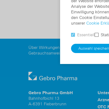
der Website erforder
Analyse der Website
Einwilligung können 
den Cookie Einstell
unserer
Cookie Erkl
Essentiell
Stat
Über Wirkungen und mögliche unerwünsch
Auswahl speicher
Gebrauchsanweisung, Arzt oder Apotheker
Gebro Pharma GmbH
Unte
Bahnhofbichl 13
Arzne
A-6391 Fieberbrunn
OTC 