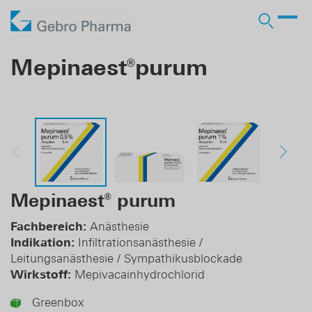
Unternehmen
Mepinaest
purum
®
Arbeiten bei Gebro
Produkte
Wer wir sind
Arzneimittel RX
Vertrieb
Licensing-in
Stellenangebote
Lohnherstellung
Partner
Verantwortung
OTC Marken
Licensing-out
Lehre
Pharma Services
Geschichte
Business Development
Mepinaest
purum
®
Karriere
Fachbereich:
Anästhesie
Indikation:
Infiltrationsanästhesie /
Login Ärzte
Leitungsanästhesie / Sympathikusblockade
Wirkstoff:
Mepivacainhydrochlorid
Login Apotheken
Greenbox