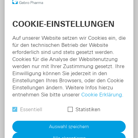
COOKIE-EINSTELLUNGEN
Auf unserer Website setzen wir Cookies ein, die
für den technischen Betrieb der Website
Sugammadex
X
®
erforderlich sind und stets gesetzt werden.
X
Cookies für die Analyse der Websitenutzung
Fachbereich:
Anästhesie
werden nur mit Ihrer Zustimmung gesetzt. Ihre
Indikation:
Aufhebung der
F
Einwilligung können Sie jederzeit in den
neuromuskulären Blockade
I
Einstellungen Ihres Browsers, oder den Cookie
Wirkstoff:
Sugammadex
L
Einstellungen ändern. Weitere Infos hierzu
V
entnehmen Sie bitte unserer
Cookie Erklärung.
W
Zum Produkt
Essentiell
Statistiken
Auswahl speichern