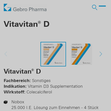
Unternehmen
Vitavitan
D
®
Arbeiten bei Gebro
Produkte
Wer wir sind
Arzneimittel RX
Vertrieb
Licensing-in
Stellenangebote
Lohnherstellung
Partner
Verantwortung
OTC Marken
Licensing-out
Lehre
Pharma Services
Geschichte
Business Development
Vitavitan
D
®
Karriere
Fachbereich:
Sonstiges
Indikation:
Vitamin D3 Supplementation
Login Ärzte
Wirkstoff:
Colecalciferol
Login Apotheken
Nobox
25.000 I.E. Lösung zum Einnehmen - 4 Stück