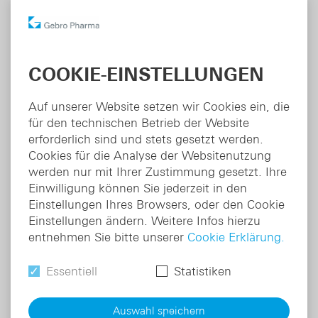
Weitere Produkte unseres
Portfolios
COOKIE-EINSTELLUNGEN
Auf unserer Website setzen wir Cookies ein, die
für den technischen Betrieb der Website
erforderlich sind und stets gesetzt werden.
Cookies für die Analyse der Websitenutzung
werden nur mit Ihrer Zustimmung gesetzt. Ihre
Einwilligung können Sie jederzeit in den
Einstellungen Ihres Browsers, oder den Cookie
Einstellungen ändern. Weitere Infos hierzu
Seractil
®
entnehmen Sie bitte unserer
Cookie Erklärung.
Fachbereich:
Analgesie / Rheumatologie
Essentiell
Statistiken
Indikation:
Nicht-steroidales Antirheumatikum
Wirkstoff:
Dexibuprofen
Auswahl speichern