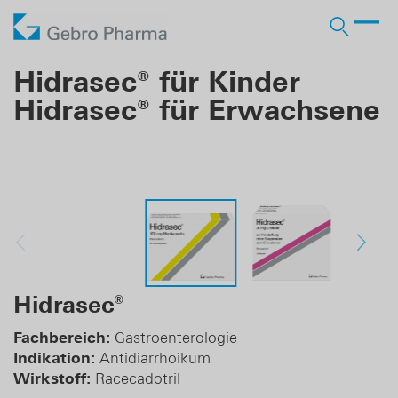
Unternehmen
Hidrasec® für Kinder
Hidrasec® für Erwachsene
Arbeiten bei Gebro
Produkte
Wer wir sind
Arzneimittel RX
Vertrieb
Licensing-in
Stellenangebote
Lohnherstellung
Partner
Verantwortung
OTC Marken
Licensing-out
Lehre
Pharma Services
Geschichte
Business Development
Karriere
Hidrasec
®
Login Ärzte
Fachbereich:
Gastroenterologie
Login Apotheken
Indikation:
Antidiarrhoikum
Wirkstoff:
Racecadotril