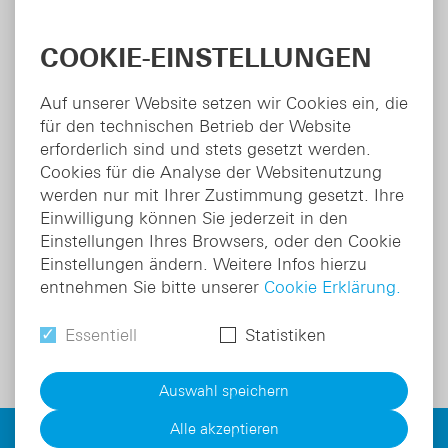
COOKIE-EINSTELLUNGEN
Auf unserer Website setzen wir Cookies ein, die
für den technischen Betrieb der Website
erforderlich sind und stets gesetzt werden.
Colidimin
®
Cookies für die Analyse der Websitenutzung
Fachbereich:
Gastroenterologie
werden nur mit Ihrer Zustimmung gesetzt. Ihre
r
Indikation:
Intestinales Antibiotikum
Einwilligung können Sie jederzeit in den
Wirkstoff:
Rifaximin
Einstellungen Ihres Browsers, oder den Cookie
Einstellungen ändern. Weitere Infos hierzu
entnehmen Sie bitte unserer
Cookie Erklärung.
Zum Produkt
Essentiell
Statistiken
Auswahl speichern
Alle akzeptieren
Über Wirkungen und mögliche unerwünschte