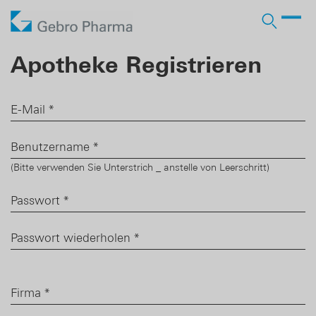
Unternehmen
Apotheke Registrieren
Arbeiten bei Gebro
Produkte
Wer wir sind
Arzneimittel RX
Vertrieb
Licensing-in
E-Mail
*
Stellenangebote
Lohnherstellung
Partner
Verantwortung
OTC Marken
Licensing-out
Benutzername
*
Lehre
Pharma Services
Geschichte
Business Development
(Bitte verwenden Sie Unterstrich _ anstelle von Leerschritt)
Passwort
*
Karriere
Passwort wiederholen
*
Login Ärzte
Login Apotheken
Firma
*