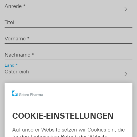
DE
EN
Anrede *
Titel
Vorname
*
Nachname
*
Land *
PLZ *
Ort *
COOKIE-EINSTELLUNGEN
Adresse
*
Auf unserer Website setzen wir Cookies ein, die
Telefon
*
für den technischen Betrieb der Website