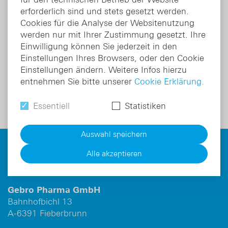
erforderlich sind und stets gesetzt werden.
Cookies für die Analyse der Websitenutzung
Ich bin mit der Verarbeitung meiner Daten im
werden nur mit Ihrer Zustimmung gesetzt. Ihre
Fachlogin gemäß
Datenschutzerklärung
Einwilligung können Sie jederzeit in den
einverstanden.
*
Einstellungen Ihres Browsers, oder den Cookie
Einstellungen ändern. Weitere Infos hierzu
Ja, ich akzeptiere die
Verpflichtungserklärung
.
*
entnehmen Sie bitte unserer
Cookie Erklärung.
Essentiell
Statistiken
Auswahl speichern
Alle akzeptieren
Gebro Pharma GmbH
Bahnhofbichl 13
A-6391 Fieberbrunn