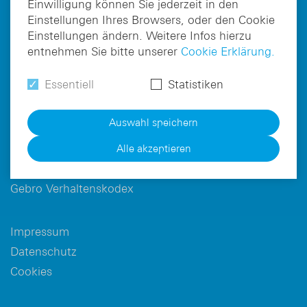
DE
EN
Einwilligung können Sie jederzeit in den
OTC Marken
Einstellungen Ihres Browsers, oder den Cookie
Partner
Einstellungen ändern. Weitere Infos hierzu
Business-Development
entnehmen Sie bitte unserer
Cookie Erklärung.
Karriere
Essentiell
Statistiken
Kontakt
Auswahl speichern
Nebenwirkungsmeldung
Einkaufsbedingungen
Alle akzeptieren
Supplier Code of Conduct
Gebro Verhaltenskodex
Impressum
Datenschutz
Cookies