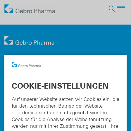
Unternehmen
Arbeiten bei Gebro
Produkte
Wer wir sind
Arzneimittel RX
Vertrieb
Licensing-in
Stellenangebote
Lohnherstellung
Partner
Verantwortung
OTC Marken
Licensing-out
Gebro Pharma GmbH
Lehre
Bahnhofbichl 13
Pharma Services
Geschichte
Business Development
A-6391 Fieberbrunn
COOKIE-EINSTELLUNGEN
Tel.:
+43 5354 5300-0
Karriere
Fax: DW 2710
pharma@gebro.com
Auf unserer Website setzen wir Cookies ein, die
Login Ärzte
für den technischen Betrieb der Website
erforderlich sind und stets gesetzt werden.
Unternehmen
Login Apotheken
Cookies für die Analyse der Websitenutzung
Arzneimittel RX
werden nur mit Ihrer Zustimmung gesetzt. Ihre